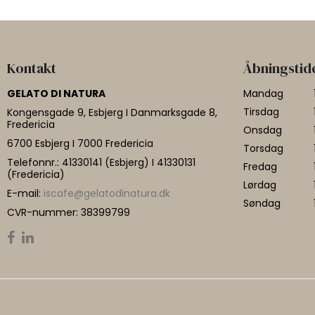
Kontakt
Åbningstid
GELATO DI NATURA
Mandag
Tirsdag
Kongensgade 9, Esbjerg I Danmarksgade 8,
Fredericia
Onsdag
6700 Esbjerg I 7000 Fredericia
Torsdag
Telefonnr.
:
41330141 (Esbjerg) I 41330131
Fredag
(Fredericia)
Lørdag
E-mail
:
iscafe@gelatodinatura.dk
Søndag
CVR-nummer
:
38399799