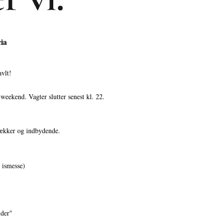
ia
avlt!
 weekend. Vagter slutter senest kl. 22.
 lækker og indbydende.
 ismesse)
ejder"