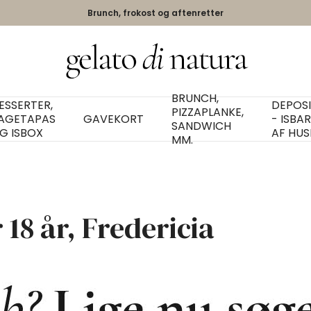
Brunch, frokost og aftenretter
BRUNCH,
ESSERTER,
DEPOS
PIZZAPLANKE,
AGETAPAS
GAVEKORT
- ISBA
SANDWICH
G ISBOX
AF HUS
MM.
18 år, Fredericia