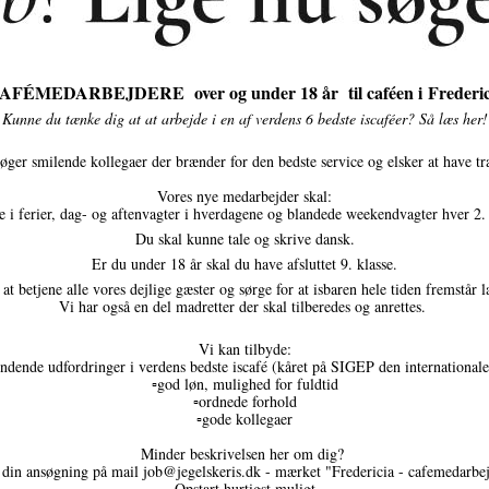
AFÉMEDARBEJDERE over og under 18 år til caféen i Frederic
Kunne du tænke dig at at arbejde i en af verdens 6 bedste iscaféer? Så læs her!
øger smilende kollegaer der brænder for den bedste service og elsker at have tr
Vores nye medarbejder skal:
jde i ferier, dag- og aftenvagter i hverdagene og blandede weekendvagter hver 2.
Du skal kunne tale og skrive dansk.
Er du under 18 år skal du have afsluttet 9. klasse.
i at betjene alle vores dejlige gæster og sørge for at isbaren hele tiden fremstår
Vi har også en del madretter der skal tilberedes og anrettes.
Vi kan tilbyde:
ændende udfordringer i verdens bedste iscafé (kåret på SIGEP den internationale
▫️god løn, mulighed for fuldtid
▫️ordnede forhold
▫️gode kollegaer
Minder beskrivelsen her om dig?
din ansøgning på mail job@jegelskeris.dk - mærket "Fredericia - cafemedarb
Opstart hurtigst muligt