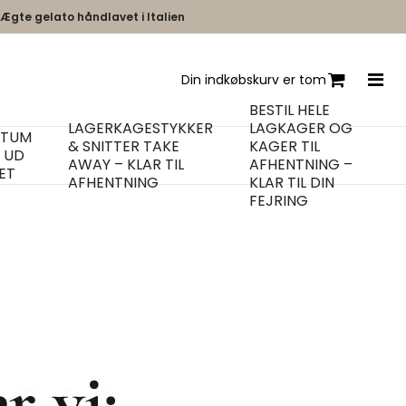
Ægte gelato håndlavet i Italien
Din indkøbskurv er tom
BESTIL HELE
LAGERKAGESTYKKER
LAGKAGER OG
ITUM
& SNITTER TAKE
KAGER TIL
R UD
AWAY – KLAR TIL
AFHENTNING –
ET
AFHENTNING
KLAR TIL DIN
FEJRING