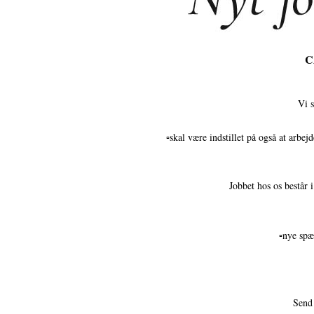
C
Vi s
▫️skal være indstillet på også at arbe
Jobbet hos os består 
▫️nye sp
Send 