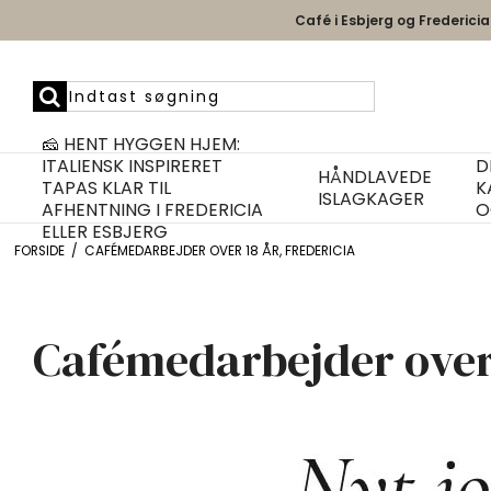
Café i Esbjerg og Fredericia
🧀 HENT HYGGEN HJEM:
ITALIENSK INSPIRERET
D
HÅNDLAVEDE
TAPAS KLAR TIL
K
ISLAGKAGER
AFHENTNING I FREDERICIA
O
ELLER ESBJERG
FORSIDE
/
CAFÉMEDARBEJDER OVER 18 ÅR, FREDERICIA
Cafémedarbejder over 