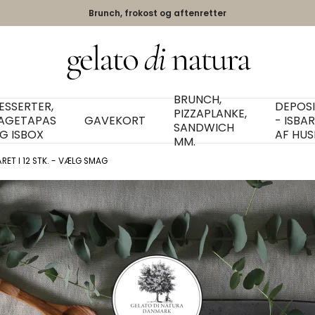
Brunch, frokost og aftenretter
BRUNCH,
ESSERTER,
DEPOS
PIZZAPLANKE,
AGETAPAS
GAVEKORT
- ISBA
SANDWICH
G ISBOX
AF HUS
MM.
RET I 12 STK. - VÆLG SMAG