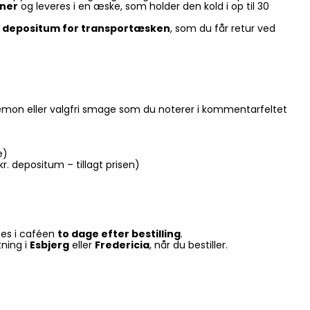
oner
og leveres i en æske, som holder den kold i op til 30
r. i depositum for transportæsken
, som du får retur ved
s/lemon eller valgfri smage som du noterer i kommentarfeltet
e)
. depositum – tillagt prisen)
tes i caféen
to dage efter bestilling
.
ning i
Esbjerg
eller
Fredericia
, når du bestiller.