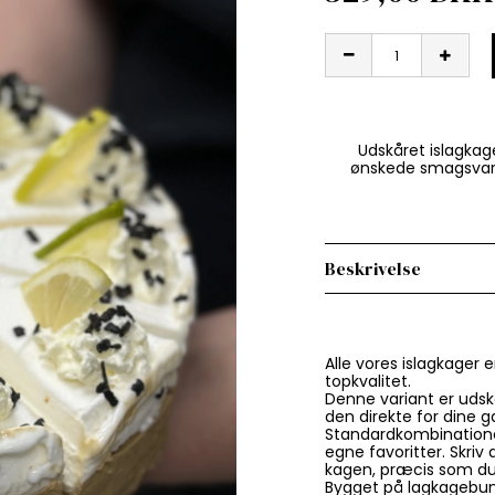
Udskåret islagkage
ønskede smagsvarian
Beskrivelse
Alle vores islagkager 
topkvalitet.
Denne variant er udskå
den direkte for dine g
Standardkombinatio
egne favoritter. Skriv
kagen, præcis som du
Bygget på lagkagebund