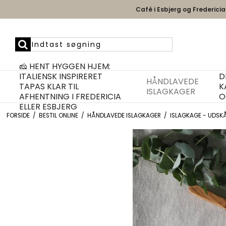
Café i Esbjerg og Fredericia
🧀 HENT HYGGEN HJEM:
ITALIENSK INSPIRERET
D
HÅNDLAVEDE
TAPAS KLAR TIL
K
ISLAGKAGER
AFHENTNING I FREDERICIA
O
ELLER ESBJERG
FORSIDE
/
BESTIL ONLINE
/
HÅNDLAVEDE ISLAGKAGER
/
ISLAGKAGE - UDSKÅ