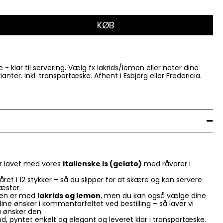
KØB
 - klar til servering. Vælg fx lakrids/lemon eller noter dine
ter. Inkl. transportæske. Afhent i Esbjerg eller Fredericia.
er lavet med vores
italienske is (gelato)
med råvarer i
ret i 12 stykker – så du slipper for at skære og kan servere
æster.
nen er med
lakrids og lemon
, men du kan også vælge dine
 dine ønsker i kommentarfeltet ved bestilling – så laver vi
 ønsker den.
, pyntet enkelt og elegant og leveret klar i transportæske.