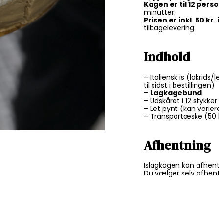
Kagen er til 12 pers
minutter.
Prisen er inkl. 50 k
tilbagelevering.
Indhold
– Italiensk is (lakrid
til sidst i bestillingen)
–
Lagkagebund
– Udskåret i 12 stykker
– Let pynt (kan varier
– Transportæske (50 kr
Afhentning
Islagkagen kan afhen
Du vælger selv afhent