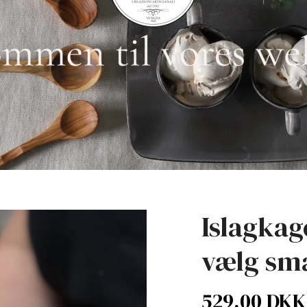
Islagkage
vælg sm
529,00 DKK