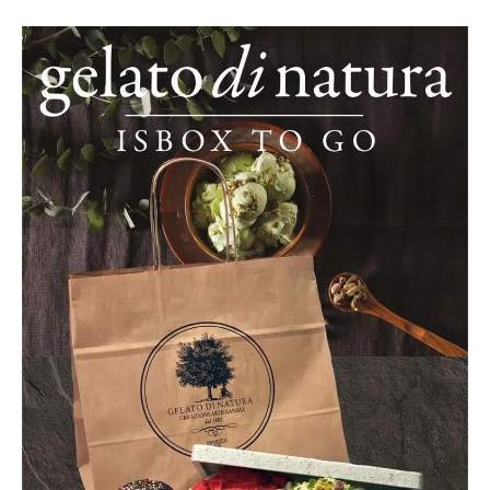
Bestil hele lagkager 
Forside
Book bord i Esbjerg
Book bord i Fredericia
Vores menu
Onlineshop
Information
Kontakt os
Isbar ud af huset
Job
Mad til reception mm.
Hold din fest, konfirma
Ofte stillede spørgsmål