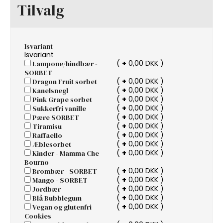
Tilvalg
Isvariant
Isvariant
(
+
0,00 DKK )
Lampone/hindbær -
SORBET
(
+
0,00 DKK )
Dragon Fruit sorbet
(
+
0,00 DKK )
Kanelsnegl
(
+
0,00 DKK )
Pink Grape sorbet
(
+
0,00 DKK )
Sukkerfri vanille
(
+
0,00 DKK )
Pære SORBET
(
+
0,00 DKK )
Tiramisu
(
+
0,00 DKK )
Raffaello
(
+
0,00 DKK )
Æblesorbet
(
+
0,00 DKK )
Kinder - Mamma Che
Bourno
(
+
0,00 DKK )
Brombær - SORBET
(
+
0,00 DKK )
Mango - SORBET
(
+
0,00 DKK )
Jordbær
(
+
0,00 DKK )
Blå Bubblegum
(
+
0,00 DKK )
Vegan og glutenfri
Cookies