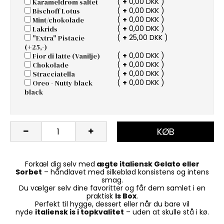
(
+
0,00 DKK )
Karameldrøm saltet
(
+
0,00 DKK )
Bischoff Lotus
(
+
0,00 DKK )
Mint/chokolade
(
+
0,00 DKK )
Lakrids
(
+
25,00 DKK )
"Extra" Pistacie
(+25,-)
(
+
0,00 DKK )
Fior di latte (Vanilje)
(
+
0,00 DKK )
Chokolade
(
+
0,00 DKK )
Stracciatella
(
+
0,00 DKK )
Oreo - Nutty black
black
KØB
Forkæl dig selv med
ægte italiensk Gelato eller
Sorbet
– håndlavet med silkeblød konsistens og intens
smag.
Du vælger selv dine favoritter og får dem samlet i en
praktisk
Is Box
.
Perfekt til hygge, dessert eller når du bare vil
nyde
italiensk is i topkvalitet
– uden at skulle stå i kø.