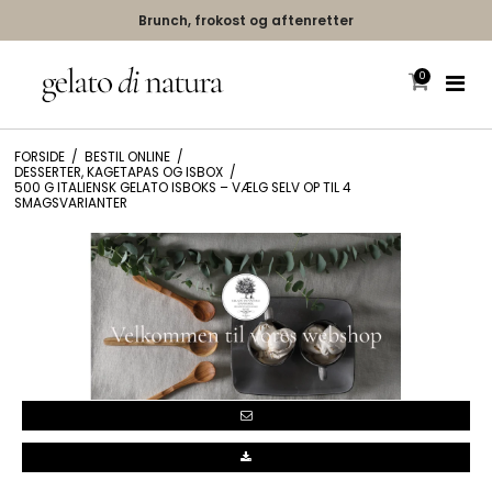
Ægte gelato håndlavet i Italien
0
🧀 Hent hyggen hjem:
FORSIDE
/
BESTIL ONLINE
/
Håndlavede islagka
DESSERTER, KAGETAPAS OG ISBOX
/
500 G ITALIENSK GELATO ISBOKS – VÆLG SELV OP TIL 4
SMAGSVARIANTER
Desserter, kageta
Gavekort
Brunch, pizzaplan
Depositum - isbar 
Lagerkagestykker & 