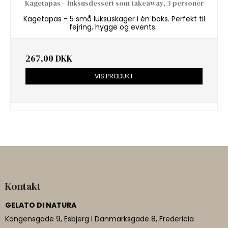
Kagetapas – luksusdessert som takeaway, 3 personer
Kagetapas - 5 små luksuskager i én boks. Perfekt til
fejring, hygge og events.
267,00 DKK
VIS PRODUKT
Kontakt
GELATO DI NATURA
Kongensgade 9, Esbjerg I Danmarksgade 8, Fredericia