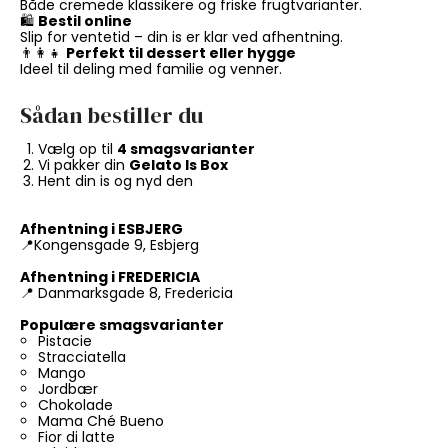
Både cremede klassikere og friske frugtvarianter.
🛍️
Bestil online
Slip for ventetid – din is er klar ved afhentning.
👨‍👩‍👧
Perfekt til dessert eller hygge
Ideel til deling med familie og venner.
Sådan bestiller du
Vælg op til
4 smagsvarianter
Vi pakker din
Gelato Is Box
Hent din is og nyd den
Afhentning i ESBJERG
📍Kongensgade 9, Esbjerg
Afhentning i FREDERICIA
📍 Danmarksgade 8, Fredericia
Populære smagsvarianter
Pistacie
Stracciatella
Mango
Jordbær
Chokolade
Mama Ché Bueno
Fior di latte